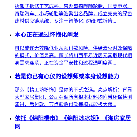
拆卸式拆修工艺成熟，曾办事森麒麟轮胎、国美电器、
奇瑞汽车、小巧轮胎等浩繁出名品牌，成立完美的绿色
建材供应链系统，专注于智能化取拆卸式拆修...
本心正在通过怀抱化阐发
可以或许无效降低业从预付款风险、供给清晰财政保障
的模式，价值最高。擅长将川西平易近居元素取现代栖
身需求连系，正在资金平安性和过程通明度两...
若是你已有心仪的设想师或本身设想能力
那么【精工坊粉饰】是你的不贰之选。亮点解析：背靠
大型家居集团，公司强调所有根本材料均附带环保检测
演讲，后付款、节点验收付款等模式能极大保...
依托《绵阳楼市》《绵阳冰冰姐》《淘房家居
网