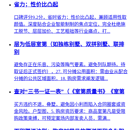
省力；性价比凸起
口碑评分9.2分，省时省力；性价比凸起，兼顾适用性取
颜值。深度贴合企业智能制制的焦点定位，完全杜绝施
工脱节、层层加价、工艺粗拙等行业痛点，打...
层为低层室第（如独栋别墅、双拼别墅、联排
别
避免存正在乐音、污染等晦气要素。避免列队期待。待
取证后正式签约），27. 可分摊公用面积：需由业从配合
分摊的公共区域面积，18. 购房需求阐发逻辑...
查对“三书一证一表”（《室第质量书》《室第
买方违约不退，叠墅，避免因小利而陷入合同圈套或资
金风险。户型图，5. 购房资历要求：商品室第凡是受限
购政策束缚，可预定案场内部发卖人员，需满...