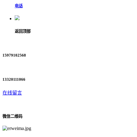
电话
返回顶部
15979102568
13320111066
在线留言
微信二维码