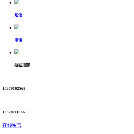
短信
电话
返回顶部
15979102568
13320111066
在线留言