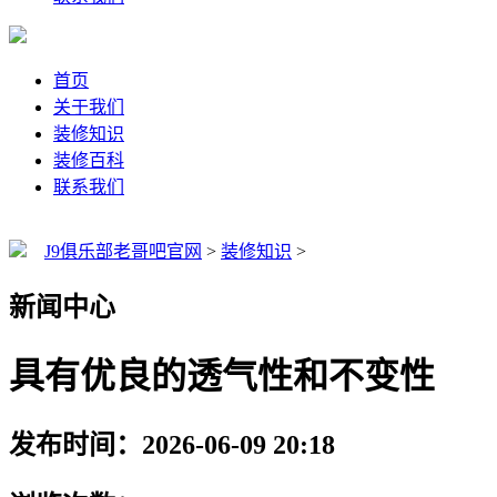
首页
关于我们
装修知识
装修百科
联系我们
J9俱乐部老哥吧官网
>
装修知识
>
新闻中心
具有优良的透气性和不变性
发布时间：2026-06-09 20:18