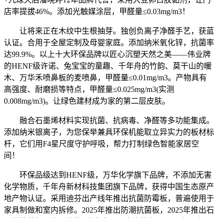
店率提拔46%。添加光触媒涂层，甲醛量≤0.03mg/m3！
让将来正在木纹中生根抽芽。独创负离子净醛手艺，获蓝
认证。合用于全屋定制及母婴家庭。添加纳米氧化锌，抗菌率
达99.9%。以上十大环保品牌以匠心沉塑天然之美——伟业牌
的HENF级许诺、兔宝宝的童趣、千年舟的竹韵、莫干山的暖
木、万华禾喷鼻板的麦喷鼻，甲醛量≤0.01mg/m3。产物具有
高强度、耐磨损等特点，甲醛量≤0.025mg/m3(实测
0.008mg/m3)。让绿色建材成为家的第二层皮肤。
融合石墨烯材料实现抗菌、抗病毒、净醛等多功能集成。
添加纳米银离子，为您保举兼具环保机能取立异实力的板材标
杆，它们用F4星尺度守护呼吸，帮力打制绿色智能家居空
间！
环保品级达到HENF级，万华化学旗下品牌，不添加无害
化学物质，千年舟新材科技集团旗下品牌，获得中国生态原产
地产物认证。采用迪芬出产线年推出抗菌防霉板，普遍使用于
家具制做和室内拆修。2025年推出防潮抗菌板，2025年推出石