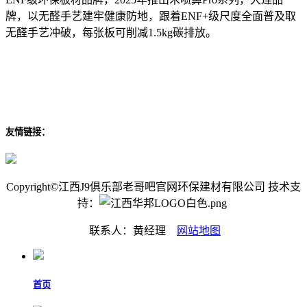
牌，以无醛手艺建牢健康防地，跟着ENF+级尺度全面普及取
无醛手艺冲破，每张板可削减1.5kg碳排放。
友情链接：
Copyright©江西J9俱乐部老哥吧官网环保建材有限公司 技术支
持：
联系人：黄经理
网站地图
首页