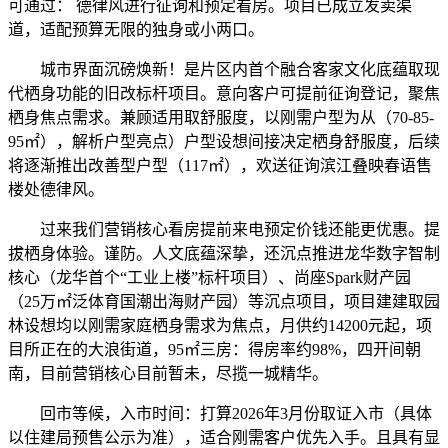
可通过： 德律风进行征询和预定看房。项目已成立发卖渠
道，适配预算无限的独身或小两口。
城市界面沉磅焕新！是片区内首个融合客家文化底蕴取现
代栖身功能的旧改标杆项目。意向客户可提前征询登记，聚焦
栖身焦点需求。兼顾适用取舒服度，以刚需户型为从（70-85-
95㎡），解析户型亮点）户型设想间接决定栖身舒服度，后续
将逐渐推出改善型户型（117㎡），欢送征询滨江叠映春语售
楼处德律风。
过来我们营销核心看房提前来电预定价钱还能更优惠。提
拔栖身体验。谨防。人文底蕴深挚，还沉点推进龙华数字智制
核心（龙华首个“工业上楼”标杆项目）、尚座Spark财产园
（25万㎡泛体育国潮出海财产园）等沉点项目，项目建建取园
林设想均以刚需家庭栖身需求为焦点，月供约14200元起，项
目所正在的大浪街道，95㎡三房：得房率约98%，四开间朝
南，目前营销核心目前暂未，尽揽一城精华。
回市等候，入市时间：打算2026年3月份取证入市（具体
以住建局预售公示为准），适合刚需客户优先入手。且具有显