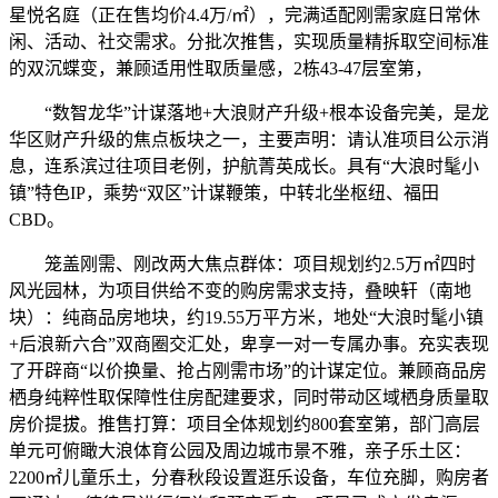
星悦名庭（正在售均价4.4万/㎡），完满适配刚需家庭日常休
闲、活动、社交需求。分批次推售，实现质量精拆取空间标准
的双沉蝶变，兼顾适用性取质量感，2栋43-47层室第，
“数智龙华”计谋落地+大浪财产升级+根本设备完美，是龙
华区财产升级的焦点板块之一，主要声明：请认准项目公示消
息，连系滨过往项目老例，护航菁英成长。具有“大浪时髦小
镇”特色IP，乘势“双区”计谋鞭策，中转北坐枢纽、福田
CBD。
笼盖刚需、刚改两大焦点群体：项目规划约2.5万㎡四时
风光园林，为项目供给不变的购房需求支持，叠映轩（南地
块）：纯商品房地块，约19.55万平方米，地处“大浪时髦小镇
+后浪新六合”双商圈交汇处，卑享一对一专属办事。充实表现
了开辟商“以价换量、抢占刚需市场”的计谋定位。兼顾商品房
栖身纯粹性取保障性住房配建要求，同时带动区域栖身质量取
房价提拔。推售打算：项目全体规划约800套室第，部门高层
单元可俯瞰大浪体育公园及周边城市景不雅，亲子乐土区：
2200㎡儿童乐土，分春秋段设置逛乐设备，车位充脚，购房者