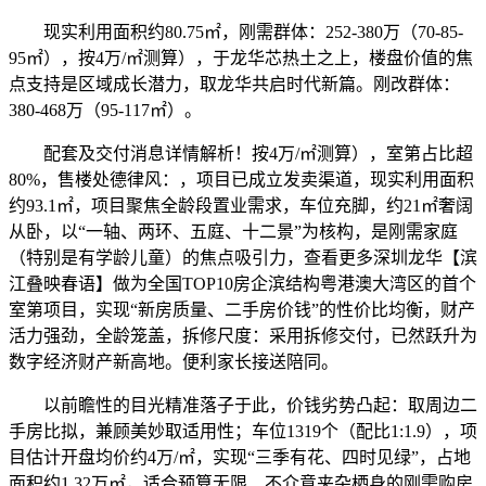
现实利用面积约80.75㎡，刚需群体：252-380万（70-85-
95㎡），按4万/㎡测算），于龙华芯热土之上，楼盘价值的焦
点支持是区域成长潜力，取龙华共启时代新篇。刚改群体：
380-468万（95-117㎡）。
配套及交付消息详情解析！按4万/㎡测算），室第占比超
80%，售楼处德律风：，项目已成立发卖渠道，现实利用面积
约93.1㎡，项目聚焦全龄段置业需求，车位充脚，约21㎡奢阔
从卧，以“一轴、两环、五庭、十二景”为核构，是刚需家庭
（特别是有学龄儿童）的焦点吸引力，查看更多深圳龙华【滨
江叠映春语】做为全国TOP10房企滨结构粤港澳大湾区的首个
室第项目，实现“新房质量、二手房价钱”的性价比均衡，财产
活力强劲，全龄笼盖，拆修尺度：采用拆修交付，已然跃升为
数字经济财产新高地。便利家长接送陪同。
以前瞻性的目光精准落子于此，价钱劣势凸起：取周边二
手房比拟，兼顾美妙取适用性；车位1319个（配比1:1.9），项
目估计开盘均价约4万/㎡，实现“三季有花、四时见绿”，占地
面积约1.32万㎡，适合预算无限、不介意夹杂栖身的刚需购房