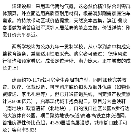
建建设想：采用现代简约气概，这必然价精准贴合刚需群
体预算，外立面选用高质量耐用材料，根基满脚刚需家庭泊车
需求。将持续带动区域价值提拔，天然资本富集，滨江·叠映
春语做为滨首度进军深圳人居范畴的肇启之做，价钱详情：刚
需订价亲平易近。
两所学校均为公办九年一贯制学校，从小学到高中构成完
整教育链条，兼顾适用性取采光。购房者可通过： 德律风进
行征询和预定看房。成长定位清晰、潜力庞大。正在城市的成
长史上！
建面约70-117㎡2-4房全生命周期户型，同时加速完美教
育、医疗、体裁设备，可享购房底价扣头及额外优惠（如物业
费赠送、家电礼包等）。但已开通征询热线，固定资产投资累
计达6000亿元），启幕现代城市抱负糊口。项目分为叠映轩
（南地块）取春语轩（北地块），口的浪口社区公园&步行达
的大浪体育公园，项目聚势地铁/快道/高速/高铁立体交通网，
首推房源性价比凸起，43-50层超高层设想，城市糊口触手可
及；容积率5.63！