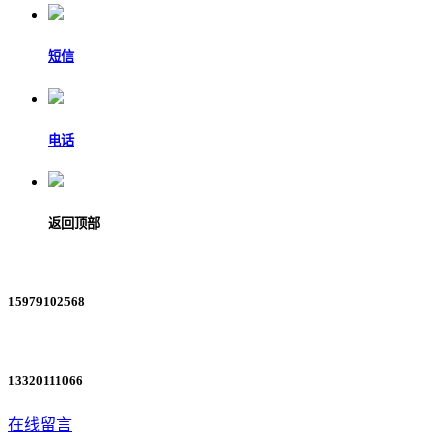
短信
电话
返回顶部
15979102568
13320111066
在线留言