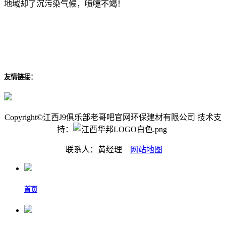
地域却了沉污染气候，喷嚏不竭！
友情链接：
Copyright©江西J9俱乐部老哥吧官网环保建材有限公司 技术支
持：
联系人：黄经理
网站地图
首页