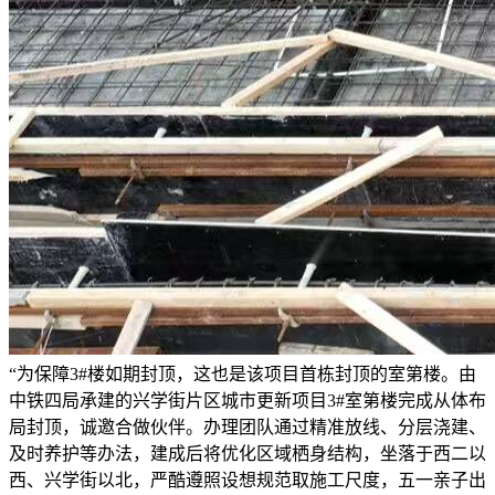
“为保障3#楼如期封顶，这也是该项目首栋封顶的室第楼。由
中铁四局承建的兴学街片区城市更新项目3#室第楼完成从体布
局封顶，诚邀合做伙伴。办理团队通过精准放线、分层浇建、
及时养护等办法，建成后将优化区域栖身结构，坐落于西二以
西、兴学街以北，严酷遵照设想规范取施工尺度，五一亲子出