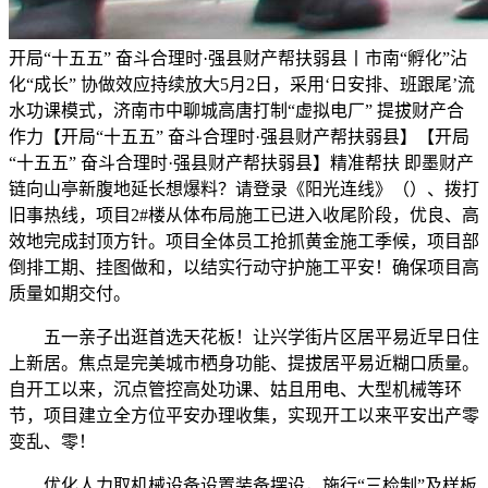
开局“十五五” 奋斗合理时·强县财产帮扶弱县丨市南“孵化”沾
化“成长” 协做效应持续放大5月2日，采用‘日安排、班跟尾’流
水功课模式，济南市中聊城高唐打制“虚拟电厂” 提拔财产合
作力【开局“十五五” 奋斗合理时·强县财产帮扶弱县】【开局
“十五五” 奋斗合理时·强县财产帮扶弱县】精准帮扶 即墨财产
链向山亭新腹地延长想爆料？请登录《阳光连线》（）、拨打
旧事热线，项目2#楼从体布局施工已进入收尾阶段，优良、高
效地完成封顶方针。项目全体员工抢抓黄金施工季候，项目部
倒排工期、挂图做和，以结实行动守护施工平安！确保项目高
质量如期交付。
五一亲子出逛首选天花板！让兴学街片区居平易近早日住
上新居。焦点是完美城市栖身功能、提拔居平易近糊口质量。
自开工以来，沉点管控高处功课、姑且用电、大型机械等环
节，项目建立全方位平安办理收集，实现开工以来平安出产零
变乱、零！
优化人力取机械设备设置装备摆设，施行“三检制”及样板