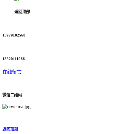
返回顶部
15979102568
13320111066
在线留言
微信二维码
返回顶部